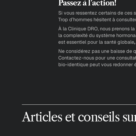
Passez à l’action!
Si vous ressentez certains de ces s
Trop d’hommes hésitent à consulter,
À la Clinique DRO, nous prenons l
la complexité du système hormonal
est essentiel pour la santé globale
,
Ne considérez pas une baisse de qu
Contactez-nous pour une consultat
bio-identique peut vous redonner éne
A
r
t
i
c
l
e
s
e
t
c
o
n
s
e
i
l
s
s
u