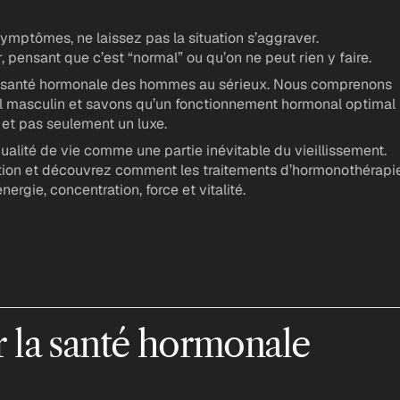
ymptômes, ne laissez pas la situation s’aggraver.
 pensant que c’est “normal” ou qu’on ne peut rien y faire.
a santé hormonale des hommes au sérieux. Nous comprenons 
 masculin et savons qu’un fonctionnement hormonal optimal 
 
et pas seulement un luxe.
alité de vie comme une partie inévitable du vieillissement. 
ion et découvrez comment les traitements d’hormonothérapie
rgie, concentration, force et vitalité.
r
l
a
s
a
n
t
é
h
o
r
m
o
n
a
l
e