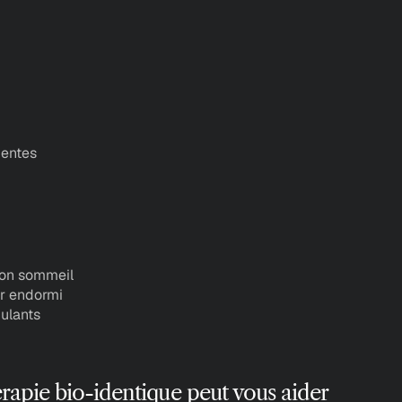
uentes
bon sommeil
er endormi
ulants
pie bio-identique peut vous aider